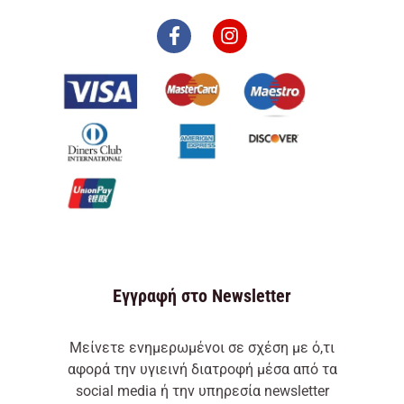
F
I
a
n
c
s
e
t
b
a
o
g
o
r
k
a
-
m
f
Εγγραφή στο Newsletter
Μείνετε ενημερωμένοι σε σχέση με ό,τι
αφορά την υγιεινή διατροφή μέσα από τα
social media ή την υπηρεσία newsletter