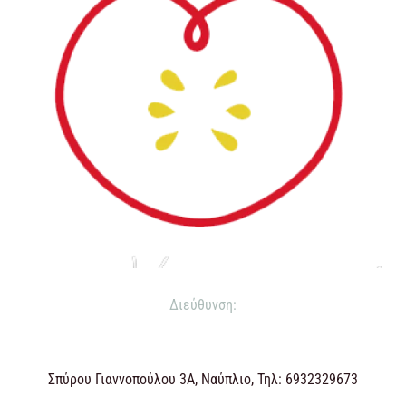
Διεύθυνση:
Σπύρου Γιαννοπούλου 3Α, Ναύπλιο, Τηλ: 6932329673