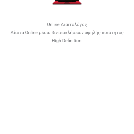
Online Διαιτολόγος
Δίαιτα Online μέσω βιντεοκλήσεων υψηλής ποιότητας
High Definition.
Αντιμετώπιση Παχυσαρκίας
Ολιστική αντιμετώπιση παχυσαρκίας ενηλίκων και
παιδικής παχυσαρκίας.